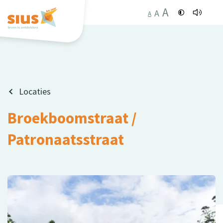
A
A
A
Locaties
Broekboomstraat /
Patronaatsstraat