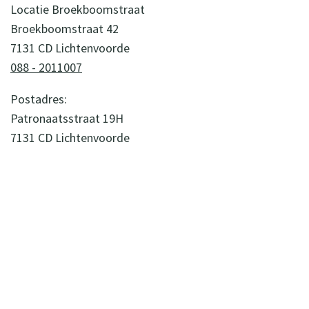
Locatie Broekboomstraat
Broekboomstraat 42
7131 CD Lichtenvoorde
088 - 2011007
Postadres:
Patronaatsstraat 19H
7131 CD Lichtenvoorde
WIL JE MEER WETEN OVER ONZE
ONDERSTEUNING? NEEM DAN CONTACT
OP MET ONZE ZORGADVISEURS.
(0544) 37 11 30