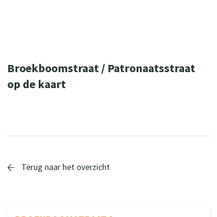
zorgadviseurs@sius.nl
Broekboomstraat / Patronaatsstraat
op de kaart
Leaflet
| ©
OpenStreetMap
contributors
+
−
Terug naar het overzicht