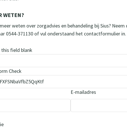
R WETEN?
e meer weten over zorgadvies en behandeling bij Sius? Neem
aar 0544-371130 of vul onderstaand het contactformulier in.
this field blank
orm Check
m
E-mailadres
ie