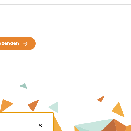
rzenden
✕