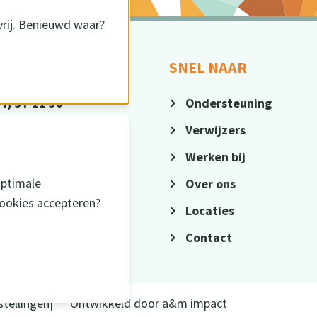
vrij. Benieuwd waar?
CT
SNEL NAAR
4) 37 11 30
Ondersteuning
@sius.nl
Verwijzers
Werken bij
optimale
Over ons
cookies accepteren?
Locaties
Contact
stellingen
Ontwikkeld door
a&m impact