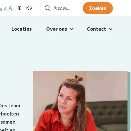
A
Zoeken
A
A
Locaties
Over ons
Contact
f
 Ons team
behoeften
n samen
voelt en