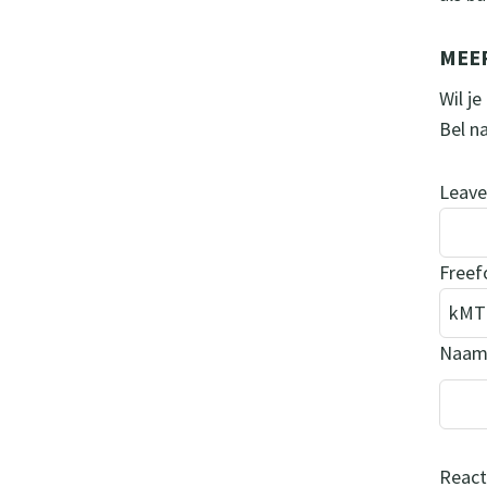
MEE
Wil j
Bel n
Leave 
Freef
Naa
React