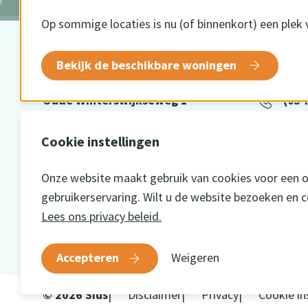
Op sommige locaties is nu (of binnenkort) een plek 
BEZOEKADRES
CONTA
Bekijk de beschikbare woningen
Oude Winterswijkseweg 1
(054
7141 DE Groenlo
info
Cookie instellingen
Onze website maakt gebruik van cookies voor een 
gebruikerservaring. Wilt u de website bezoeken en 
Lees ons privacy beleid.
Accepteren
Weigeren
© 2026 Sius
Disclaimer
Privacy
Cookie in