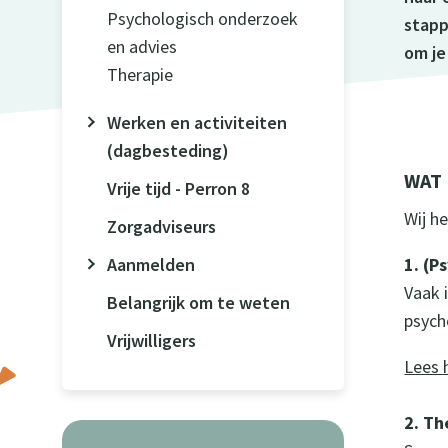
Psychologisch onderzoek
stapp
en advies
om je
Therapie
Werken en activiteiten
(dagbesteding)
WAT 
Vrije tijd - Perron 8
Wij h
Zorgadviseurs
Aanmelden
1. (P
Vaak 
Belangrijk om te weten
psych
Vrijwilligers
Lees 
2. Th