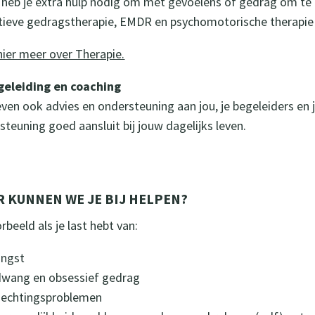
heb je extra hulp nodig om met gevoelens of gedrag om te ga
tieve gedragstherapie, EMDR en psychomotorische therapie
hier meer over Therapie.
geleiding en coaching
ven ook advies en ondersteuning aan jou, je begeleiders en 
steuning goed aansluit bij jouw dagelijks leven.
 KUNNEN WE JE BIJ HELPEN?
rbeeld als je last hebt van:
angst
dwang en obsessief gedrag
hechtingsproblemen