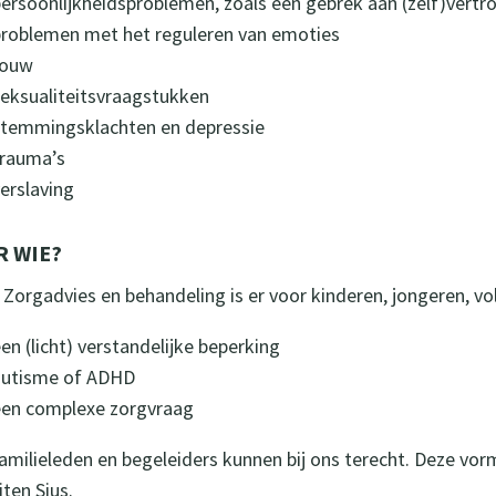
persoonlijkheidsproblemen, zoals een gebrek aan (zelf)vert
problemen met het reguleren van emoties
rouw
seksualiteitsvraagstukken
stemmingsklachten en depressie
trauma’s
erslaving
R WIE?
Zorgadvies en behandeling is er voor kinderen, jongeren, v
en (licht) verstandelijke beperking
autisme of ADHD
een complexe zorgvraag
amilieleden en begeleiders kunnen bij ons terecht. Deze vo
iten Sius.