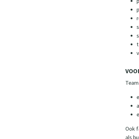
v
VOO
Team 
e
Ook f
als bu