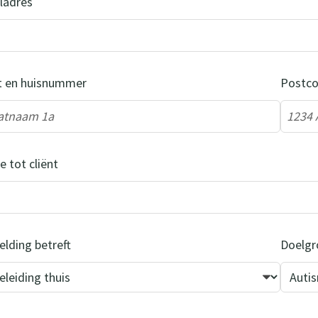
ladres
t en huisnummer
Postco
e tot cliënt
lding betreft
Doelgr