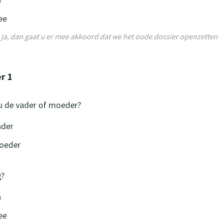
ee
 ja, dan gaat u er mee akkoord dat we het oude dossier openzette
r 1
u de vader of moeder?
ader
oeder
g?
a
ee