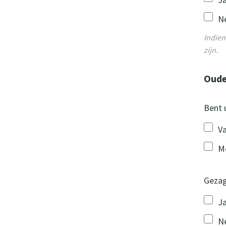
N
Indien
zijn.
Oude
Bent 
V
M
Geza
J
N