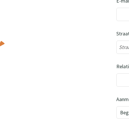
E-mai
Straa
Relati
Aanme