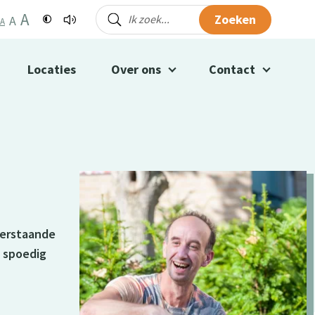
A
Zoeken
A
A
Locaties
Over ons
Contact
derstaande
o spoedig