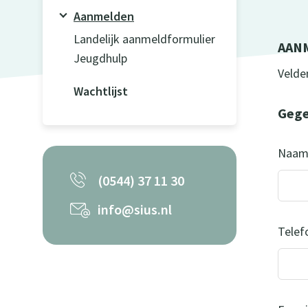
Aanmelden
Landelijk aanmeldformulier
AAN
Jeugdhulp
Leav
Velden
Wachtlijst
this
field
Gege
blank
Naam
(0544) 37 11 30
info@sius.nl
Telef