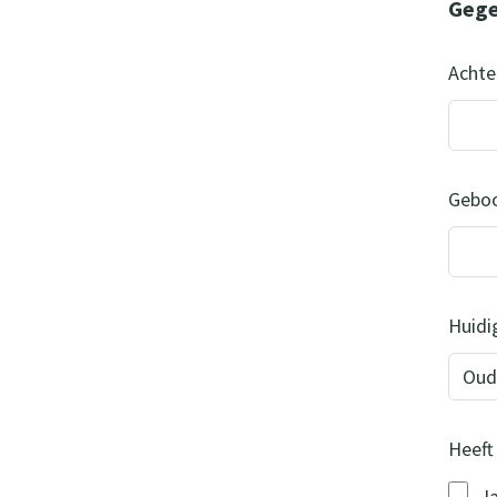
Gege
Acht
Gebo
Huidig
Heeft
J