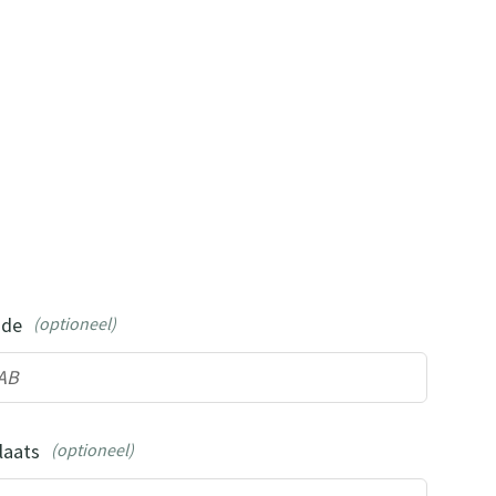
ode
(optioneel)
laats
(optioneel)