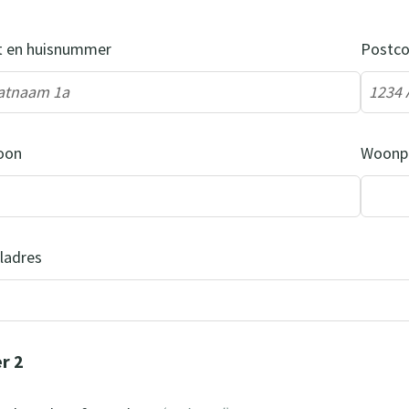
t en huisnummer
Postc
oon
Woonp
ladres
r 2