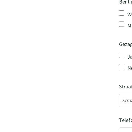
Bent 
V
M
Geza
J
N
Straa
Telef