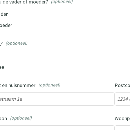
u de vader of moeder?
(optioneel)
ader
oeder
g?
(optioneel)
a
ee
t en huisnummer
(optioneel)
Postc
oon
(optioneel)
Woonp