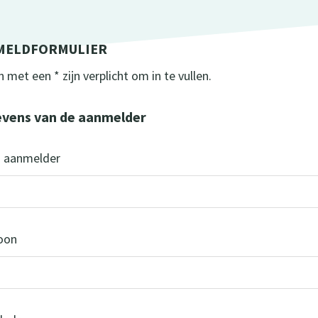
MELDFORMULIER
e
 met een * zijn verplicht om in te vullen.
vens van de aanmelder
 aanmelder
oon