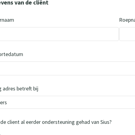
vens van de cliënt
ernaam
Roepn
ortedatum
 adres betreft bij
 de client al eerder ondersteuning gehad van Sius?
a