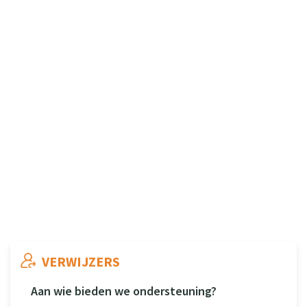
WIL JE MENSEN DIE ONDERSTEUNING
NODIG HEBBEN VERWIJZEN NAAR SIUS?
NEEM DAN CONTACT OP MET ONZE
ZORGADVISEURS.
0544-371130
zorgadviseurs@sius.nl
VERWIJZERS
Aan wie bieden we ondersteuning?