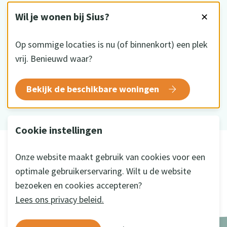
VOLG ONS
Wil je wonen bij Sius?
✕
Op sommige locaties is nu (of binnenkort) een plek
vrij. Benieuwd waar?
HKZ gecertificeerd
Bekijk de beschikbare woningen
Cookie instellingen
© 2026 Sius
Onze website maakt gebruik van cookies voor een
Disclaimer
optimale gebruikerservaring. Wilt u de website
Privacy
bezoeken en cookies accepteren?
Cookie instellingen
Lees ons privacy beleid.
Ontwikkeld door
a&m impact