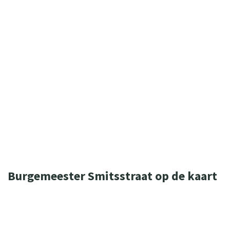
WIL JE MEER WETEN OVER ONZE
ONDERSTEUNING? NEEM DAN CONTACT
OP MET ONZE ZORGADVISEURS.
(0544) 37 11 30
zorgadviseurs@sius.nl
Burgemeester Smitsstraat op de kaart
Leaflet
| ©
OpenStreetMap
contributors
+
−