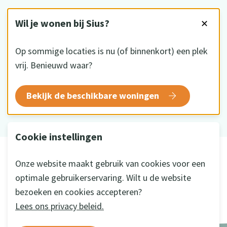
VOLG ONS
Wil je wonen bij Sius?
✕
Op sommige locaties is nu (of binnenkort) een plek
vrij. Benieuwd waar?
HKZ gecertificeerd
Bekijk de beschikbare woningen
Cookie instellingen
© 2026 Sius
Onze website maakt gebruik van cookies voor een
Disclaimer
optimale gebruikerservaring. Wilt u de website
Privacy
bezoeken en cookies accepteren?
Cookie instellingen
Lees ons privacy beleid.
Ontwikkeld door
a&m impact