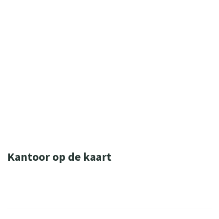
WIL JE MEER WETEN OVER ONZE
ONDERSTEUNING? NEEM DAN CONTACT
OP MET ONZE ZORGADVISEURS.
(0544) 37 11 30
zorgadviseurs@sius.nl
Kantoor op de kaart
Leaflet
| ©
OpenStreetMap
contributors
+
−