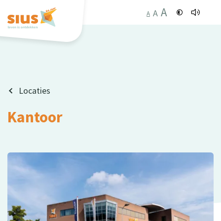
A
A
A
Locaties
Kantoor