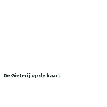
WIL JE MEER WETEN OVER ONZE
ONDERSTEUNING? NEEM DAN CONTACT
OP MET ONZE ZORGADVISEURS.
(0544) 37 11 30
zorgadviseurs@sius.nl
De Gieterij op de kaart
Leaflet
| ©
OpenStreetMap
contributors
+
−