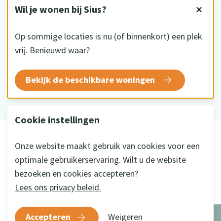
VOLG ONS
Wil je wonen bij Sius?
✕
Op sommige locaties is nu (of binnenkort) een plek
vrij. Benieuwd waar?
HKZ gecertificeerd
Bekijk de beschikbare woningen
Cookie instellingen
© 2026 Sius
Onze website maakt gebruik van cookies voor een
Disclaimer
optimale gebruikerservaring. Wilt u de website
Privacy
bezoeken en cookies accepteren?
Cookie instellingen
Lees ons privacy beleid.
Ontwikkeld door
a&m impact
Accepteren
Weigeren