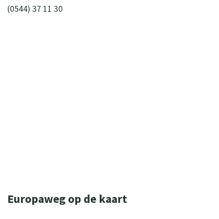
(0544) 37 11 30
WIL JE MEER WETEN OVER ONZE
ONDERSTEUNING? NEEM DAN CONTACT
OP MET ONZE ZORGADVISEURS.
(0544) 37 11 30
zorgadviseurs@sius.nl
Europaweg op de kaart
Leaflet
| ©
OpenStreetMap
contributors