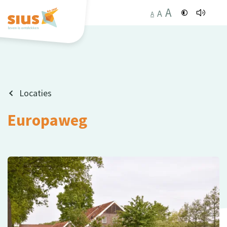
A
A
A
Locaties
Europaweg