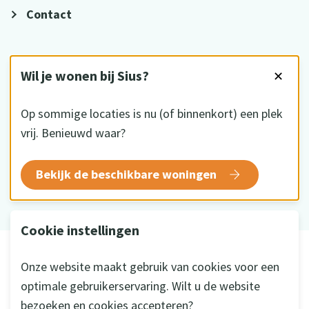
Contact
VOLG ONS
Wil je wonen bij Sius?
✕
Op sommige locaties is nu (of binnenkort) een plek
vrij. Benieuwd waar?
HKZ gecertificeerd
Bekijk de beschikbare woningen
Cookie instellingen
© 2026 Sius
Onze website maakt gebruik van cookies voor een
Disclaimer
optimale gebruikerservaring. Wilt u de website
Privacy
bezoeken en cookies accepteren?
Cookie instellingen