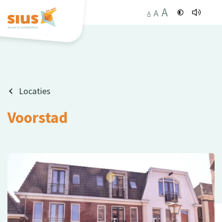
A
A
A
Locaties
Voorstad