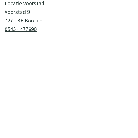
Locatie Voorstad
Voorstad 9
7271 BE Borculo
0545 - 477690
WIL JE MEER WETEN OVER ONZE
ONDERSTEUNING? NEEM DAN CONTACT
OP MET ONZE ZORGADVISEURS.
(0544) 37 11 30
zorgadviseurs@sius.nl