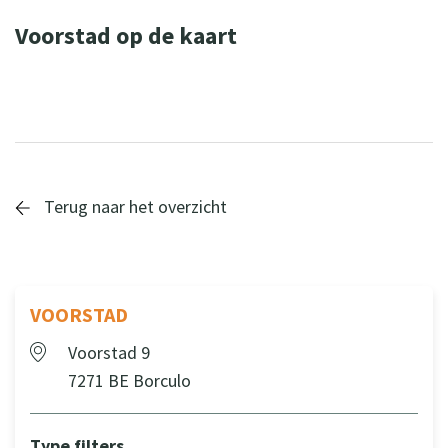
Voorstad op de kaart
Leaflet
| ©
OpenStreetMap
contributors
+
−
Terug naar het overzicht
VOORSTAD
Voorstad 9
7271 BE Borculo
Type filters