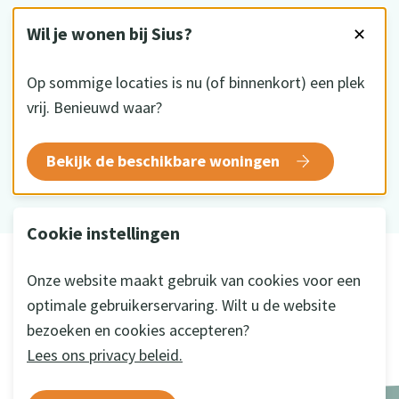
VOLG ONS
Wil je wonen bij Sius?
✕
Op sommige locaties is nu (of binnenkort) een plek
vrij. Benieuwd waar?
HKZ gecertificeerd
Bekijk de beschikbare woningen
Cookie instellingen
© 2026 Sius
Onze website maakt gebruik van cookies voor een
Disclaimer
optimale gebruikerservaring. Wilt u de website
Privacy
bezoeken en cookies accepteren?
Cookie instellingen
Lees ons privacy beleid.
Ontwikkeld door
a&m impact