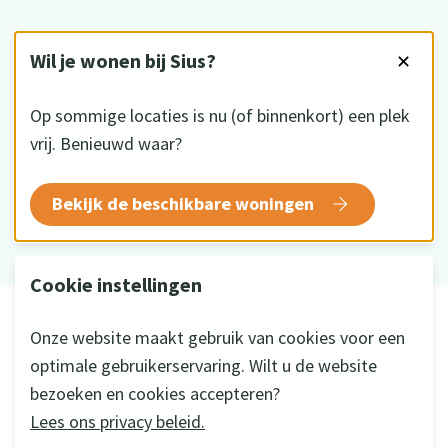
VOLG ONS
Wil je wonen bij Sius?
✕
Op sommige locaties is nu (of binnenkort) een plek
vrij. Benieuwd waar?
HKZ gecertificeerd
Bekijk de beschikbare woningen
Cookie instellingen
© 2026 Sius
Onze website maakt gebruik van cookies voor een
Disclaimer
optimale gebruikerservaring. Wilt u de website
Privacy
bezoeken en cookies accepteren?
Cookie instellingen
Lees ons privacy beleid.
Ontwikkeld door
a&m impact