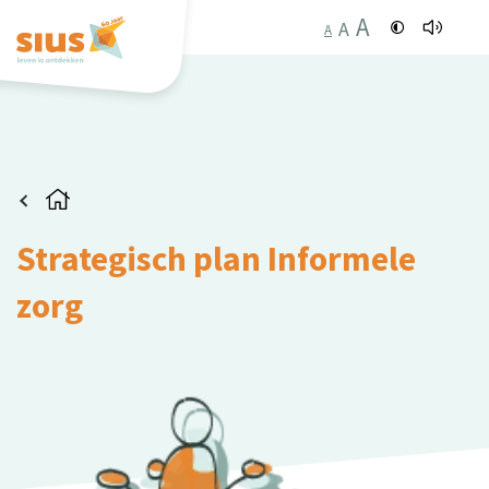
A
A
A
Strategisch plan Informele
zorg