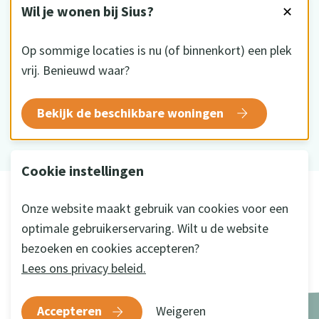
VOLG ONS
Wil je wonen bij Sius?
✕
Op sommige locaties is nu (of binnenkort) een plek
vrij. Benieuwd waar?
HKZ gecertificeerd
Bekijk de beschikbare woningen
Cookie instellingen
© 2026 Sius
Onze website maakt gebruik van cookies voor een
Disclaimer
optimale gebruikerservaring. Wilt u de website
Privacy
bezoeken en cookies accepteren?
Cookie instellingen
Lees ons privacy beleid.
Ontwikkeld door
a&m impact
Accepteren
Weigeren