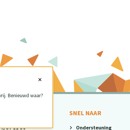
✕
vrij. Benieuwd waar?
CT
SNEL NAAR
4) 37 11 30
Ondersteuning