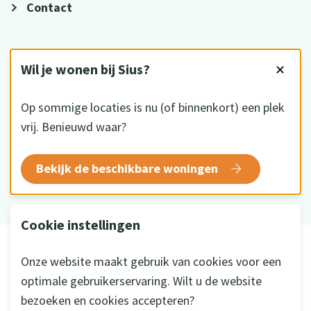
Contact
VOLG ONS
Wil je wonen bij Sius?
✕
Op sommige locaties is nu (of binnenkort) een plek
vrij. Benieuwd waar?
HKZ gecertificeerd
Bekijk de beschikbare woningen
Cookie instellingen
© 2026 Sius
Onze website maakt gebruik van cookies voor een
Disclaimer
optimale gebruikerservaring. Wilt u de website
Privacy
bezoeken en cookies accepteren?
Cookie instellingen