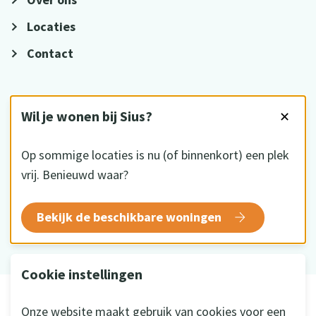
Locaties
Contact
VOLG ONS
Wil je wonen bij Sius?
✕
Op sommige locaties is nu (of binnenkort) een plek
vrij. Benieuwd waar?
HKZ gecertificeerd
Bekijk de beschikbare woningen
Cookie instellingen
© 2026 Sius
Onze website maakt gebruik van cookies voor een
Disclaimer