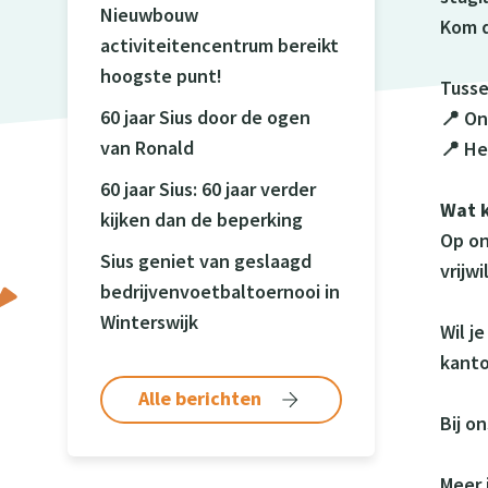
Nieuwbouw
Kom d
activiteitencentrum bereikt
hoogste punt!
Tusse
60 jaar Sius door de ogen
📍 On
van Ronald
📍 He
60 jaar Sius: 60 jaar verder
Wat 
kijken dan de beperking
Op on
Sius geniet van geslaagd
vrijw
bedrijvenvoetbaltoernooi in
Winterswijk
Wil j
kanto
Alle berichten
Bij o
Meer 