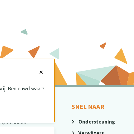
✕
vrij. Benieuwd waar?
CT
SNEL NAAR
4) 37 11 30
Ondersteuning
@sius.nl
Verwijzers