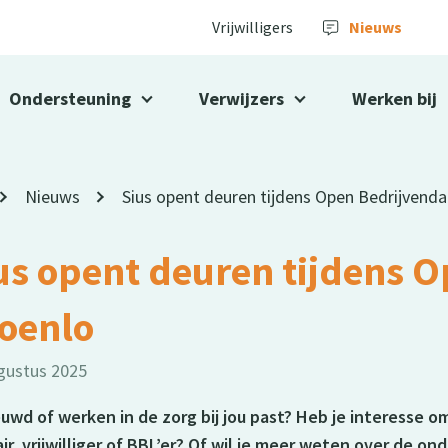
Vrijwilligers
Nieuws
Ondersteuning
Verwijzers
Werken bij
Nieuws
Sius opent deuren tijdens Open Bedrijvend
us opent deuren tijdens 
oenlo
gustus 2025
uwd of werken in de zorg bij jou past? Heb je interesse om
air, vrijwilliger of BBL’er? Of wil je meer weten over de on