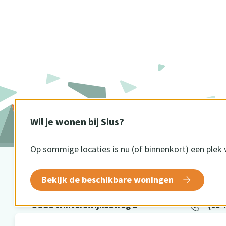
Wil je wonen bij Sius?
Op sommige locaties is nu (of binnenkort) een plek 
BEZOEKADRES
CONTA
Bekijk de beschikbare woningen
Oude Winterswijkseweg 1
(054
7141 DE Groenlo
info