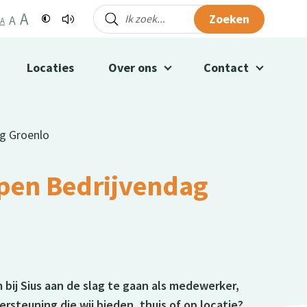
A
Zoeken
A
A
Locaties
Over ons
Contact
ag Groenlo
Open Bedrijvendag
 bij Sius aan de slag te gaan als medewerker,
dersteuning die wij bieden, thuis of op locatie?