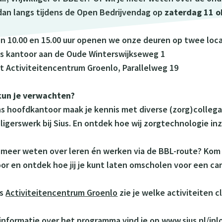
an langs tijdens de Open Bedrijvendag op
zaterdag 11 o
n 10.00 en 15.00 uur openen we onze deuren op twee locat
s kantoor aan de Oude Winterswijkseweg 1
t Activiteitencentrum Groenlo, Parallelweg 19
kun je verwachten?
s hoofdkantoor maak je kennis met diverse (zorg)collega’
illigerswerk bij Sius. En ontdek hoe wij zorgtechnologie 
e meer weten over leren én werken via de BBL-route? Kom
or en ontdek hoe jij je kunt laten omscholen voor een carr
ns
Activiteitencentrum Groenlo
zie je welke activiteiten 
informatie over het programma vind je op
www.sius.nl/i