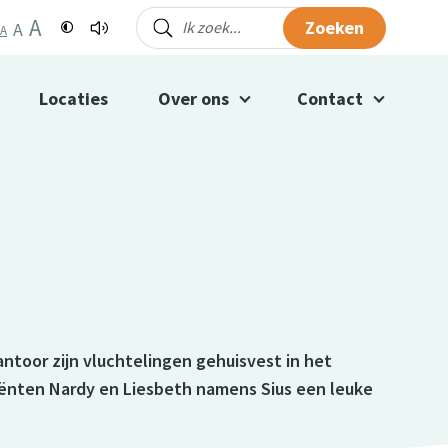
A
Zoeken
A
A
Locaties
Over ons
Contact
ntoor zijn vluchtelingen gehuisvest in het
ënten Nardy en Liesbeth namens Sius een leuke