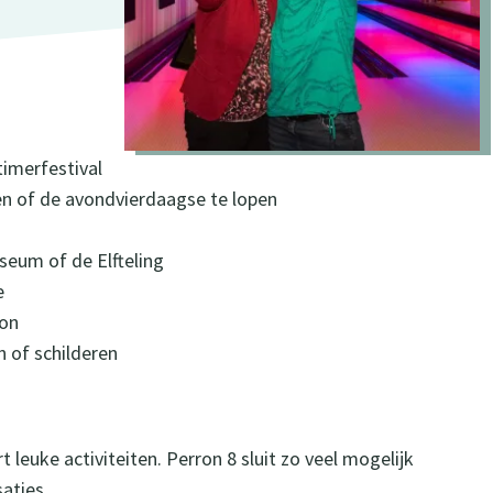
timerfestival
en of de avondvierdaagse te lopen
eum of de Elfteling
e
mon
n of schilderen
 leuke activiteiten. Perron 8 sluit zo veel mogelijk
saties.