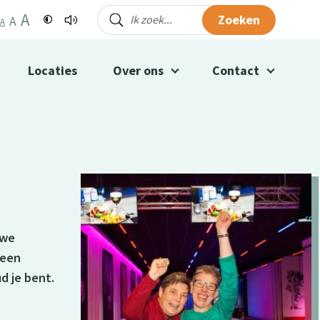
A
Zoeken
A
A
Locaties
Over ons
Contact
uwe
 een
d je bent.