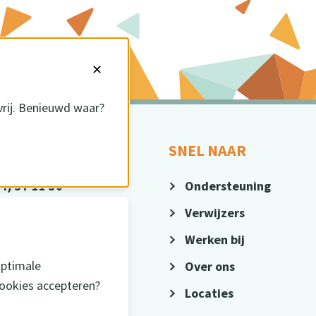
✕
vrij. Benieuwd waar?
CT
SNEL NAAR
4) 37 11 30
Ondersteuning
@sius.nl
Verwijzers
Werken bij
optimale
Over ons
cookies accepteren?
Locaties