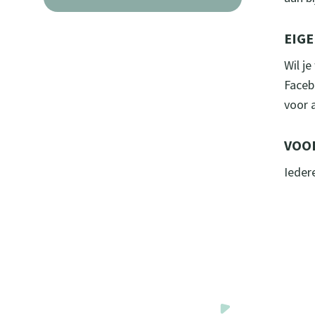
EIGE
Wil j
Faceb
voor a
VOO
Ieder