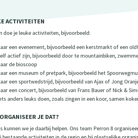
E ACTIVITEITEN
 doe je leuke activiteiten, bijvoorbeeld:
naar een evenement, bijvoorbeeld een kerstmarkt of een old
zelf actief zijn, bijvoorbeeld door te mountainbiken, zwemm
naar de bioscoop
naar een museum of pretpark, bijvoorbeeld het Spoorwegmus
naar een sportwedstrijd, bijvoorbeeld van Ajax of Jong Oranj
naar een concert, bijvoorbeeld van Frans Bauer of Nick & Si
ets anders leuks doen, zoals zingen in een koor, samen koke
ORGANISEER JE DAT?
ius kunnen we je daarbij helpen. Ons team Perron 8 organiseert
j bestaande activiteiten in de regio en bij plaatselijke organi