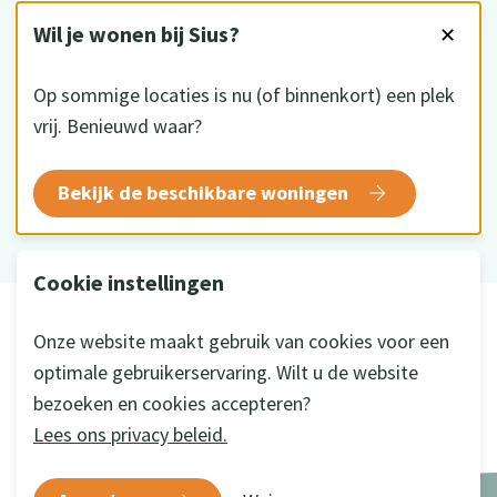
VOLG ONS
Wil je wonen bij Sius?
✕
Op sommige locaties is nu (of binnenkort) een plek
vrij. Benieuwd waar?
HKZ gecertificeerd
Bekijk de beschikbare woningen
Cookie instellingen
© 2026 Sius
Onze website maakt gebruik van cookies voor een
Disclaimer
optimale gebruikerservaring. Wilt u de website
Privacy
bezoeken en cookies accepteren?
Cookie instellingen
Lees ons privacy beleid.
Ontwikkeld door
a&m impact