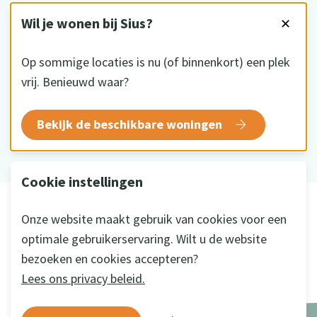
VOLG ONS
Wil je wonen bij Sius?
✕
Op sommige locaties is nu (of binnenkort) een plek
vrij. Benieuwd waar?
HKZ gecertificeerd
Bekijk de beschikbare woningen
Cookie instellingen
© 2026 Sius
Onze website maakt gebruik van cookies voor een
Disclaimer
optimale gebruikerservaring. Wilt u de website
Privacy
bezoeken en cookies accepteren?
Cookie instellingen
Lees ons privacy beleid.
Ontwikkeld door
a&m impact