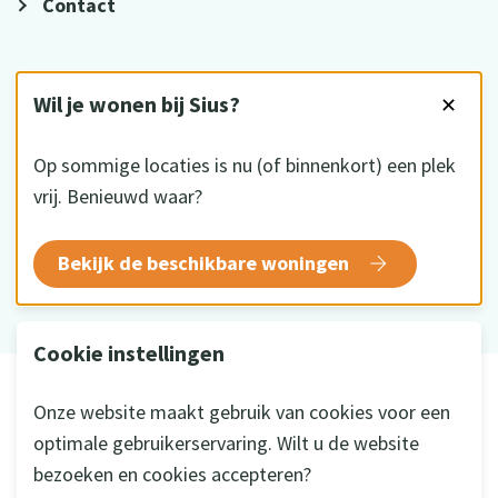
Contact
VOLG ONS
Wil je wonen bij Sius?
✕
Op sommige locaties is nu (of binnenkort) een plek
vrij. Benieuwd waar?
HKZ gecertificeerd
Bekijk de beschikbare woningen
Cookie instellingen
© 2026 Sius
Onze website maakt gebruik van cookies voor een
Disclaimer
optimale gebruikerservaring. Wilt u de website
Privacy
bezoeken en cookies accepteren?
Cookie instellingen