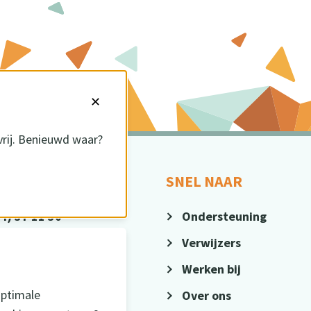
✕
vrij. Benieuwd waar?
CT
SNEL NAAR
4) 37 11 30
Ondersteuning
@sius.nl
Verwijzers
Werken bij
optimale
Over ons