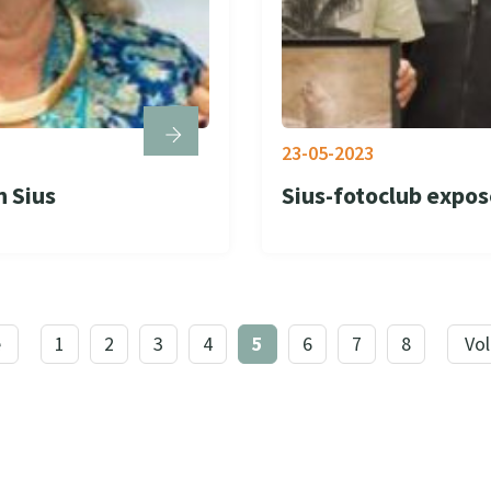
23-05-2023
n Sius
Sius-fotoclub expos
e
1
2
3
4
5
6
7
8
Vo