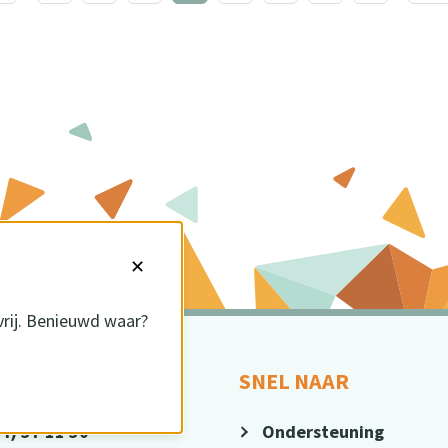
✕
vrij. Benieuwd waar?
CT
SNEL NAAR
4) 37 11 30
Ondersteuning