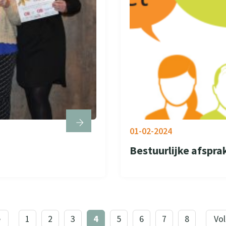
01-02-2024
Bestuurlijke afspr
e
1
2
3
4
5
6
7
8
Vo