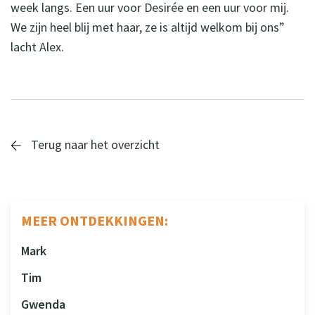
week langs. Een uur voor Desirée en een uur voor mij.
We zijn heel blij met haar, ze is altijd welkom bij ons”
lacht Alex.
Terug naar het overzicht
MEER ONTDEKKINGEN:
Mark
Tim
Gwenda