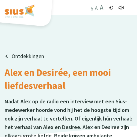
A
A
A
Ontdekkingen
Alex en Desirée, een mooi
liefdesverhaal
Nadat Alex op de radio een interview met een Sius-
medewerker hoorde vond hij het de hoogste tijd om
ook zijn verhaal te vertellen. Of eigenlijk hún verhaal:
het verhaal van Alex en Desiree. Alex en Desiree zijn
elkaars grote liefde. Beide krijgen ambulante