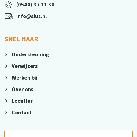
(0544) 37 11 30
info@sius.nl
SNEL NAAR
Ondersteuning
Verwijzers
Werken bij
Over ons
Locaties
Contact
VOLG ONS