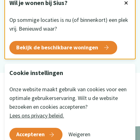
Wil je wonen bij Sius?
✕
Op sommige locaties is nu (of binnenkort) een plek
vrij. Benieuwd waar?
HKZ gecertificeerd
Bekijk de beschikbare woningen
Cookie instellingen
© 2026 Sius
Onze website maakt gebruik van cookies voor een
Disclaimer
optimale gebruikerservaring. Wilt u de website
Privacy
bezoeken en cookies accepteren?
Cookie instellingen
Lees ons privacy beleid.
Ontwikkeld door
a&m impact
Accepteren
Weigeren