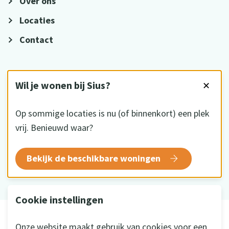
Over ons
Locaties
Contact
VOLG ONS
Wil je wonen bij Sius?
✕
Op sommige locaties is nu (of binnenkort) een plek
vrij. Benieuwd waar?
HKZ gecertificeerd
Bekijk de beschikbare woningen
Cookie instellingen
© 2026 Sius
Onze website maakt gebruik van cookies voor een
Disclaimer