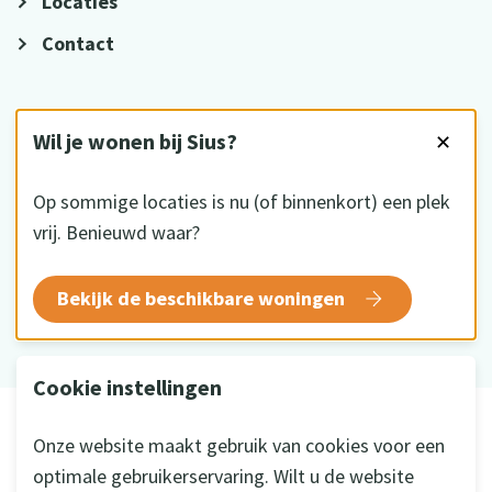
Locaties
Contact
VOLG ONS
Wil je wonen bij Sius?
✕
Op sommige locaties is nu (of binnenkort) een plek
vrij. Benieuwd waar?
HKZ gecertificeerd
Bekijk de beschikbare woningen
Cookie instellingen
© 2026 Sius
Onze website maakt gebruik van cookies voor een
Disclaimer
optimale gebruikerservaring. Wilt u de website
Privacy