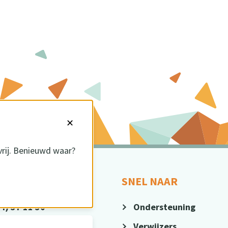
✕
vrij. Benieuwd waar?
CT
SNEL NAAR
4) 37 11 30
Ondersteuning
@sius.nl
Verwijzers