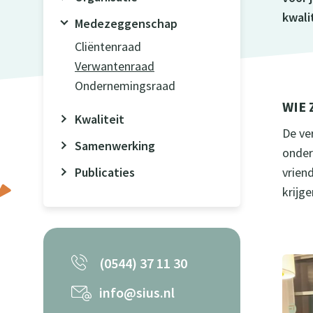
kwali
Medezeggenschap
Cliëntenraad
Verwantenraad
Ondernemingsraad
WIE 
Kwaliteit
De ve
Samenwerking
onder
Publicaties
vrien
krijge
(0544) 37 11 30
info@sius.nl