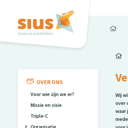
Ve
OVER ONS
Voor wie zijn we er?
Wij w
over 
Missie en visie
waar 
Triple-C
mede
Organisatie
voor 