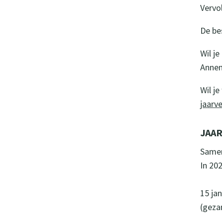
Vervo
De be
Wil j
Annem
Wil j
jaarve
JAA
Samen
In 20
15 jan
(geza