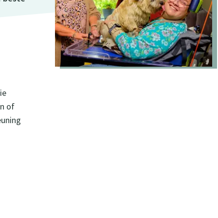
ie
en of
euning