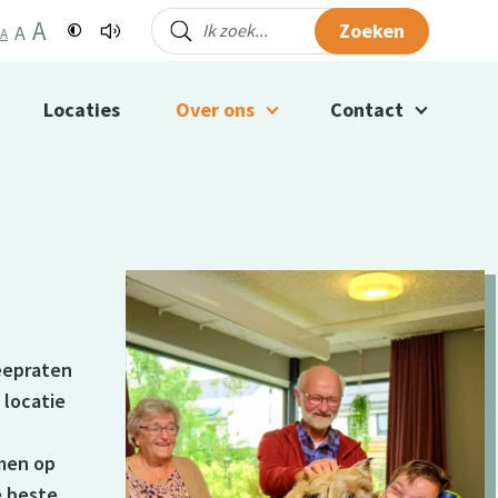
A
Zoeken
A
A
Locaties
Over ons
Contact
meepraten
 locatie
men op
e beste