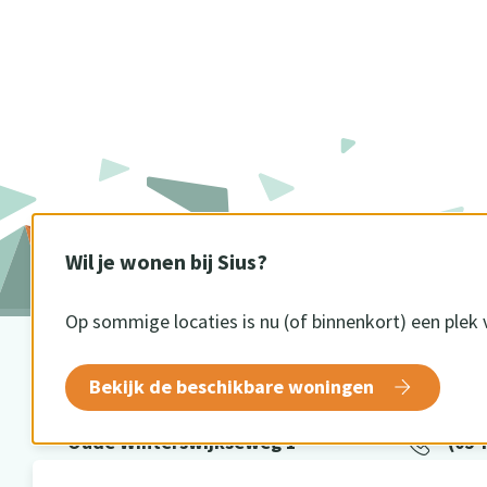
Wil je wonen bij Sius?
Op sommige locaties is nu (of binnenkort) een plek 
BEZOEKADRES
CONTA
Bekijk de beschikbare woningen
Oude Winterswijkseweg 1
(054
7141 DE Groenlo
info